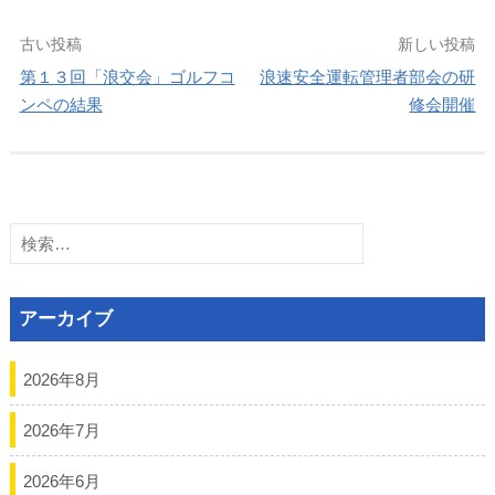
投
古い投稿
新しい投稿
第１３回「浪交会」ゴルフコ
浪速安全運転管理者部会の研
稿
ンペの結果
修会開催
ナ
ビ
検
ゲ
索:
ー
アーカイブ
シ
ョ
2026年8月
ン
2026年7月
2026年6月