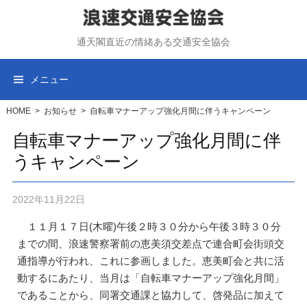
コ
ン
通天閣直近の情緒ある交通安全協会
テ
ン
ツ
メニュー
へ
ス
HOME
>
お知らせ
>
自転車マナーアップ強化月間に伴うキャンペーン
キ
自転車マナーアップ強化月間に伴
ッ
うキャンペーン
プ
2022年11月22日
１１月１７日(木曜)午後２時３０分から午後３時３０分
までの間、浪速警察署前の恵美須交差点で連合町会街頭交
通指導が行われ、これに参画しました。恵美町会と共に活
動するにあたり、当月は「自転車マナーアップ強化月間」
であることから、同署交通課と協力して、啓発品に加えて