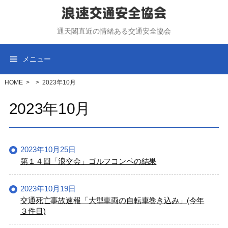
コ
ン
通天閣直近の情緒ある交通安全協会
テ
ン
ツ
メニュー
へ
ス
HOME
>
>
2023年10月
キ
2023年10月
ッ
プ
2023年10月25日
第１４回「浪交会」ゴルフコンペの結果
2023年10月19日
交通死亡事故速報「大型車両の自転車巻き込み」(今年
３件目)