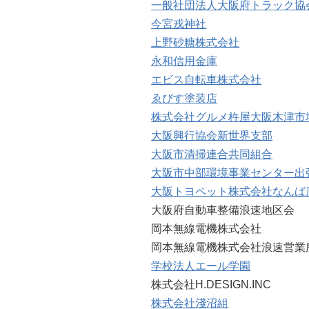
一般社団法人大阪府トラック協
今宮戎神社
上野砂糖株式会社
永和信用金庫
エビス自転車株式会社
ゑびす塗装店
株式会社グルメ杵屋大阪木津市
大阪興行協会新世界支部
大阪市清掃連合共同組合
大阪市中部環境事業センター出
大阪トヨペット株式会社なんば
大阪府自動車整備浪速地区会
岡本無線電機株式会社
岡本無線電機株式会社浪速営業
学校法人エール学園
株式会社H.DESIGN.INC
株式会社淺沼組