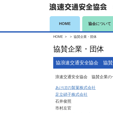
コ
ン
テ
ン
HOME
協会について
ツ
HOME
>
>
協賛企業・団体
へ
ス
協賛企業・団体
キ
ッ
協浪速交通安全協会 協賛
プ
浪速交通安全協会 協賛企業の
あけぼの製菓株式会社
足立硝子株式会社
石井俊照
市村左官