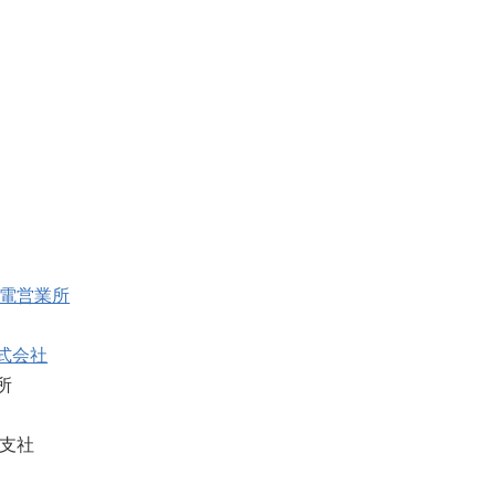
配電営業所
式会社
所
畿支社