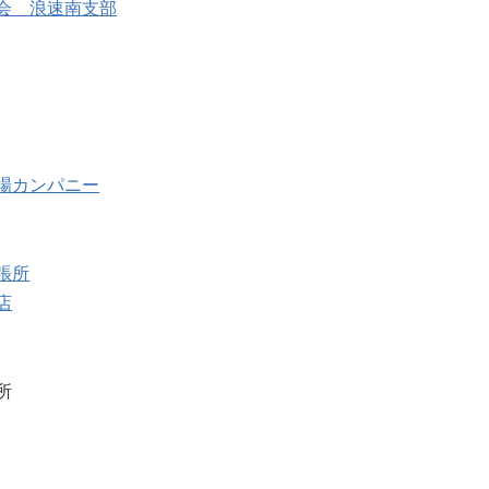
会 浪速南支部
場カンパニー
張所
店
所