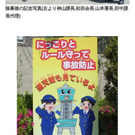
除幕後の記念写真(左より神山課長,松田会長,山本署長,田中課
長代理)