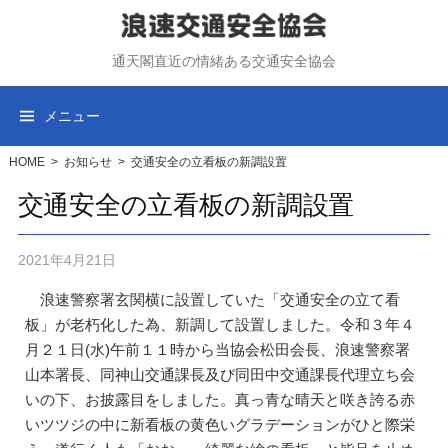
コ
ン
通天閣直近の情緒ある交通安全協会
テ
ン
ツ
メニュー
へ
ス
HOME
>
お知らせ
>
交通安全の立看板の新調設置
キ
交通安全の立看板の新調設置
ッ
プ
2021年4月21日
浪速警察署玄関横に設置していた「交通安全の立て看
板」が老朽化した為、新調して設置しました。令和３年４
月２１日(水)午前１１時から当協会松田会長、浪速警察署
山本署長、同神山交通課長及び同田中交通課長代理立ち会
いの下、お披露目をしました。真っ青な晴天と咲き誇る赤
いツツジの中に新看板の黄色いグラデーションがひと際栄