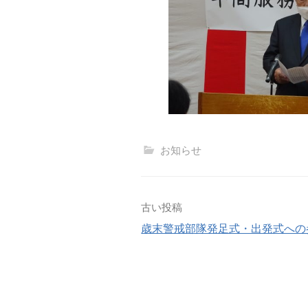
お知らせ
投
古い投稿
歳末警戒部隊発足式・出発式への
稿
ナ
ビ