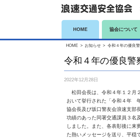
コ
ン
テ
ン
HOME
協会について
ツ
HOME
>
お知らせ
>
令和４年の優良警
へ
ス
令和４年の優良警
キ
ッ
2022年12月28日
プ
松田会長は、令和４年１２月２
おいて挙行された「令和４年 
協会長及び坂口警友会浪速支部
功績のあった同署交通課員３名
しました。また、各表彰後に来
た熱いメッセージを送り、平穏