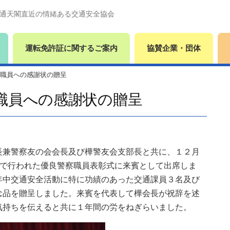
通天閣直近の情緒ある交通安全協会
運転免許証に関するご案内
協賛企業・団体
職員への感謝状の贈呈
職員への感謝状の贈呈
兼警察友の会会長及び樺警友会支部長と共に、１２月
堂で行われた優良警察職員表彰式に来賓として出席しま
年中交通安全活動に特に功績のあった交通課員３名及び
念品を贈呈しました。来賓を代表して樺会長が祝辞を述
気持ちを伝えると共に１年間の労をねぎらいました。