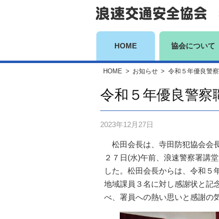
コ
ン
テ
ン
HOME
協会について
ツ
HOME
>
お知らせ
>
令和５年優良警察
へ
ス
令和５年優良警察
キ
ッ
2023年12月27日
プ
松田会長は、寺田防犯協会会長
２７日(水)午前、浪速警察署講
した。松田会長からは、令和５
地域課員３名に対し感謝状と記
べ、署員への熱い思いと感謝の