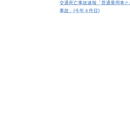
交通死亡事故速報「普通乗用車と
稿
事故」(今年４件目)
ナ
ビ
ゲ
ー
シ
ョ
ン