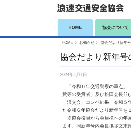
コ
ン
テ
ン
HOME
協会について
ツ
HOME
>
お知らせ
>
協会だより新年号
へ
ス
協会だより新年号
キ
ッ
2024年1月1日
プ
「令和６年交通警察の重点」、
賞等の受賞者」及び松田会長並
「浪交会」コンペ結果、令和５
た令和６年協会だより新年号を
※協会役員から会員様への年頭
ます。同新年号内会長挨拶文末