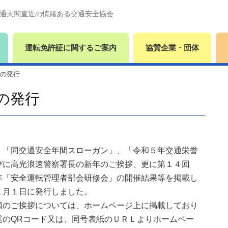
通天閣直近の情緒ある交通安全協会
運転免許証に関するご案内
協賛企業・団体
の発行
の発行
「同交通安全年間スローガン」、「令和５年交通栄誉
びに高光浪速警察署長の新年のご挨拶、更に第１４回
年「安全運転管理者部会研修会」の開催結果等を掲載し
１月１日に発行しました。
のご挨拶については、ホームページ上に掲載しており
尾のQRコード又は、同号表紙のＵＲＬよりホームペー