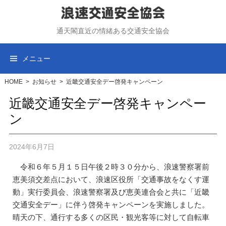
コ
ン
通天閣直近の情緒ある交通安全協会
テ
ン
ツ
メニュー
へ
ス
HOME
>
お知らせ
>
近畿交通安全デー啓発キャンペーン
キ
近畿交通安全デー啓発キャンペー
ッ
ン
プ
2024年6月7日
令和６年５月１５日午後２時３０分から、浪速警察署前
恵美須交差点において、浪速区役所「交通事故をなくす運
動」実行委員会、浪速警察署及び恵美連合会と共に「近畿
交通安全デー」に伴う啓発キャンペーンを実施しました。
晴天の下、通行する多くの区民・観光客等に対して自転車