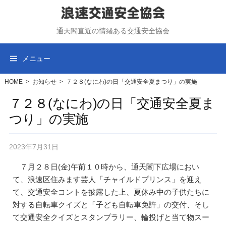
コ
ン
通天閣直近の情緒ある交通安全協会
テ
ン
ツ
メニュー
へ
ス
HOME
>
お知らせ
>
７２８(なにわ)の日「交通安全夏まつり」の実施
キ
７２８(なにわ)の日「交通安全夏ま
ッ
つり」の実施
プ
2023年7月31日
７月２８日(金)午前１０時から、通天閣下広場におい
て、浪速区住みます芸人「チャイルドプリンス」を迎え
て、交通安全コントを披露した上、夏休み中の子供たちに
対する自転車クイズと「子ども自転車免許」の交付、そし
て交通安全クイズとスタンプラリー、輪投げと当て物スー