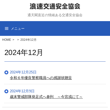
コ
ン
通天閣直近の情緒ある交通安全協会
テ
ン
ツ
メニュー
へ
ス
HOME
>
>
2024年12月
キ
2024年12月
ッ
プ
2024年12月25日
令和６年優良警察職員への感謝状贈呈
2024年12月9日
歳末警戒部隊発足式へ参列 ～今宮戎にて～